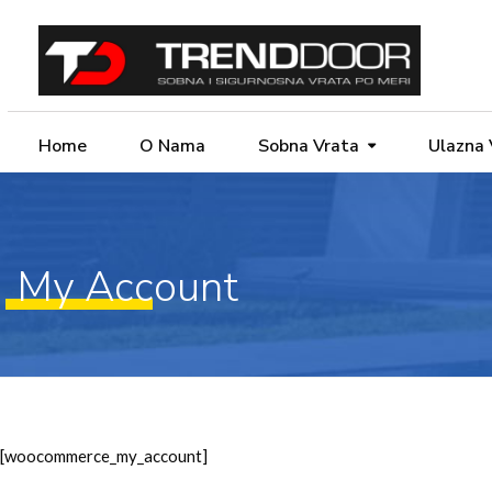
Home
O Nama
Sobna Vrata
Ulazna 
My Account
[woocommerce_my_account]