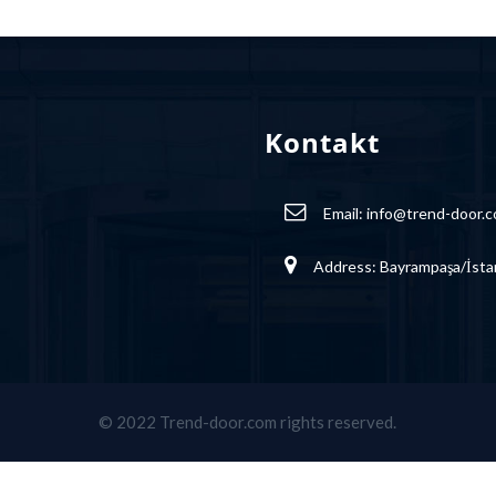
Kontakt
Email:
info@trend-door.
Address: Bayrampaşa/İsta
© 2022 Trend-door.com rights reserved.