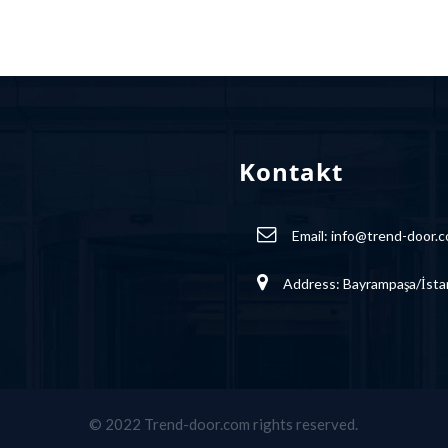
Kontakt
Email:
info@trend-door.
Address: Bayrampaşa/İsta
© 2022 Trend-door.com rights reserved.