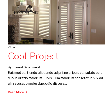
21 svi
Cool Project
By :
Trend
0 comment
Euismod partiendo aliquando ad pri, ne eripuit consulatu per,
duo in oratio maiorum. Ei vis illum maiorum consetetur. Vix ad
alii recusabo molestiae, odio discere…
Read More